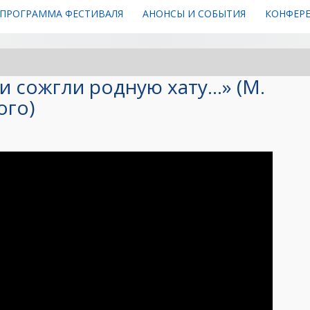
ПРОГРАММА ФЕСТИВАЛЯ
АНОНСЫ И СОБЫТИЯ
КОНФЕР
и сожгли родную хату…» (М.
ого)