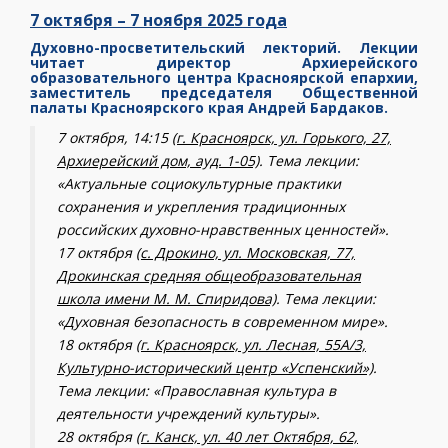
7 октября – 7 ноября 2025 года
Духовно-просветительский лекторий. Лекции
читает директор Архиерейского
образовательного центра Красноярской епархии,
заместитель председателя Общественной
палаты Красноярского края Андрей Бардаков.
7 октября, 14:15
(г. Красноярск, ул. Горького, 27,
Архиерейский дом, ауд. 1-05)
. Тема лекции:
«Актуальные социокультурные практики
сохранения и укрепления традиционных
российских духовно-нравственных ценностей».
17 октября
(с. Дрокино, ул. Московская, 77,
Дрокинская средняя общеобразовательная
школа имени М. М. Спиридова)
. Тема лекции:
«Духовная безопасность в современном мире».
18 октября
(г. Красноярск, ул. Лесная, 55А/3,
Культурно-исторический центр «Успенский»)
.
Тема лекции: «Православная культура в
деятельности учреждений культуры».
28 октября
(г. Канск, ул. 40 лет Октября, 62,